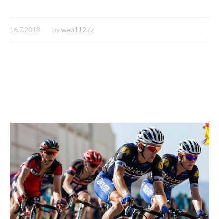
16.7.2018
by
web112.cz