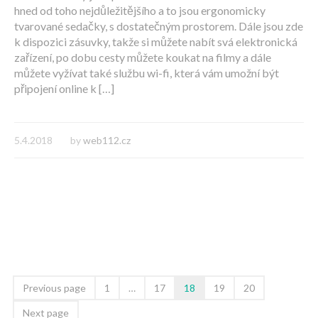
hned od toho nejdůležitějšího a to jsou ergonomicky
tvarované sedačky, s dostatečným prostorem. Dále jsou zde
k dispozici zásuvky, takže si můžete nabít svá elektronická
zařízení, po dobu cesty můžete koukat na filmy a dále
můžete vyžívat také službu wi-fi, která vám umožní být
připojení online k […]
5.4.2018
by
web112.cz
Previous page
1
…
17
18
19
20
Next page