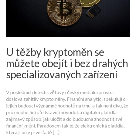
U těžby kryptoměn se
můžete obejít i bez drahých
specializovaných zařízení
V posledních letech světový i český mediální prostor
doslova zahltily kryptoměny. Finanční analytici spekulují o
jejich budoucí významné hodnotě na trhu, a tak není divu, že
pro mnoho lidí představují novodobá digitální platidla
zajímavý způsob, jak uložit a do budoucna zhodnotit své
finanční jmění. Paradoxem tak je, že elektronická platidla,
která jsou v první řadě […]