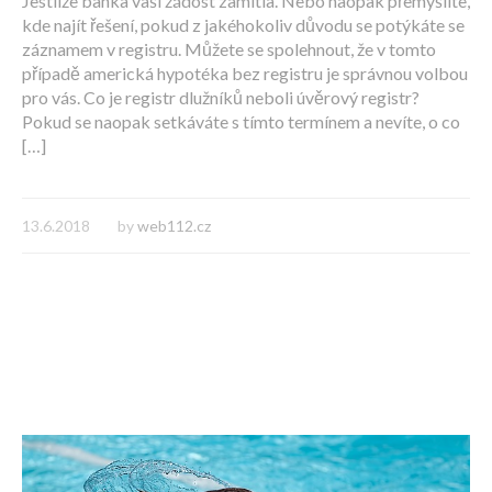
Jestliže banka vaši žádost zamítla. Nebo naopak přemýšlíte,
kde najít řešení, pokud z jakéhokoliv důvodu se potýkáte se
záznamem v registru. Můžete se spolehnout, že v tomto
případě americká hypotéka bez registru je správnou volbou
pro vás. Co je registr dlužníků neboli úvěrový registr?
Pokud se naopak setkáváte s tímto termínem a nevíte, o co
[…]
13.6.2018
by
web112.cz