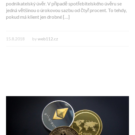
podnikatelský úvěr. V případě spotřebitelského úvěru se
jedná většinou o úrokovou sazbu od čtyř procent. To tehdy,
pokud má klient jen drobné […]
15.8.2018
by
web112.cz