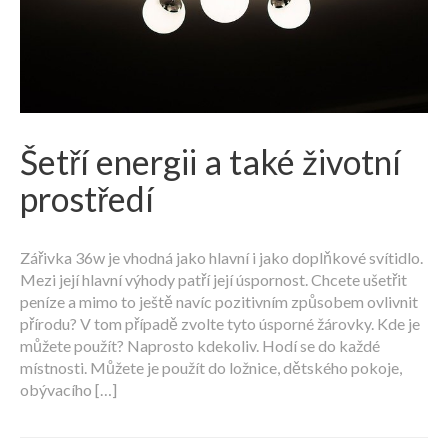
Šetří energii a také životní
prostředí
Zářivka 36w je vhodná jako hlavní i jako doplňkové svítidlo.
Mezi její hlavní výhody patří její úspornost. Chcete ušetřit
peníze a mimo to ještě navíc pozitivním způsobem ovlivnit
přírodu? V tom případě zvolte tyto úsporné žárovky. Kde je
můžete použít? Naprosto kdekoliv. Hodí se do každé
místnosti. Můžete je použít do ložnice, dětského pokoje,
obývacího […]