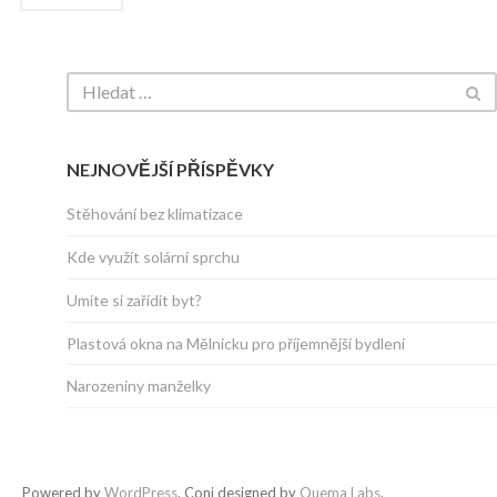
NEJNOVĚJŠÍ PŘÍSPĚVKY
Stěhování bez klimatizace
Kde využít solární sprchu
Umíte si zařídit byt?
Plastová okna na Mělnicku pro příjemnější bydlení
Narozeniny manželky
Powered by
WordPress
. Coni designed by
Quema Labs
.