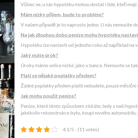
Vůbec ne, u nás hypotéku mohou dostat i lidé, kteří mají
Mám nízký příjem, bude to problém?
V našem případě je to naprosto jedno. U nás nemusíte d
Na jak dlouhou dobu peníze mohu hypotéku nastav
Hypotéku lze nastavit od jednoho roku až například na vel
Jaký máte úrok?
Úroky máme velice nízké, jako v bance. Nemusíte se tak 
Platí se nějaké poplatky předem?
Žádné poplatky předem platit nebudete, pouze měsíční s
Jak mohu použít peníze?
Peníze, které tímto způsobem získáte, tedy z naší hypo
jakékoliv rekonstrukce bytu, koupi nového automobilu, fi
4.1/5 - (11 votes)