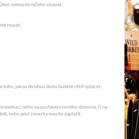
 vůbec nemusíte ničeho obávat.
ete muset.
 toho, jakou dlouhou dobu budete chtít splácet.
ní exekucí, nebo na postavení nového domova, či na
nit, nebo jaké závazky musíte zaplatit.