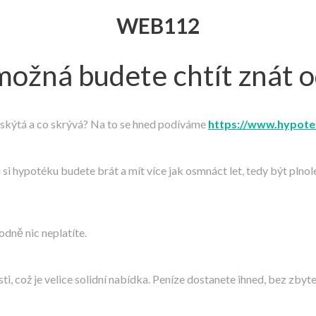
WEB112
 možná budete chtít znát
skýtá a co skrývá? Na to se hned podíváme
https://www.hypote
i hypotéku budete brát a mít více jak osmnáct let, tedy být plnoletý
dně nic neplatíte.
, což je velice solidní nabídka. Peníze dostanete ihned, bez zbyte