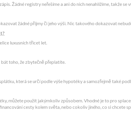
 zápis. Žádné registry neřešíme a ani do nich nenahlížíme, takže se
okazovat žádné příjmy či jeho výši. Nic takového dokazovat nebud
it?
ice luxusních třicet let.
bát toho, že zbytečně přeplatíte.
plátku, která se určí podle výše hypotéky a samozřejmě také podle
téky, můžete použít jakýmkoliv způsobem. Vhodné je to pro splace
nancování cesty kolem světa, nebo cokoliv jiného, co si chcete spl