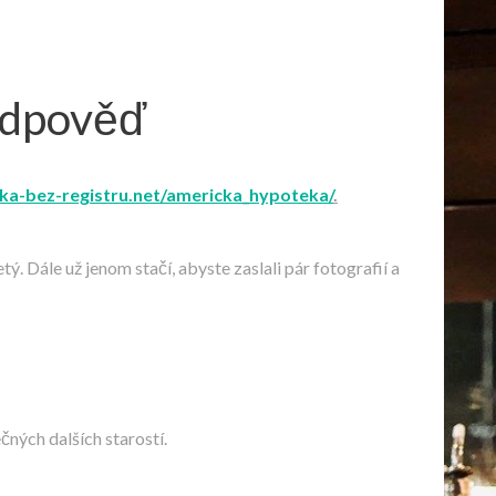
 odpověď
ka-bez-registru.net/americka_hypoteka/
.
. Dále už jenom stačí, abyste zaslali pár fotografií a
čných dalších starostí.