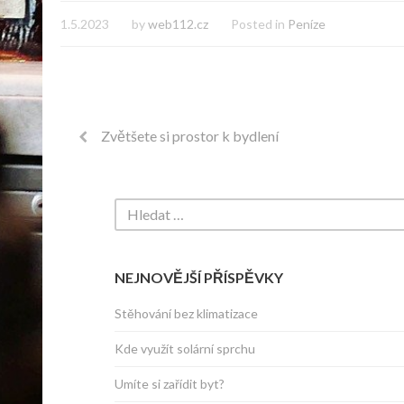
1.5.2023
by
web112.cz
Posted in
Peníze
Zvětšete si prostor k bydlení
NEJNOVĚJŠÍ PŘÍSPĚVKY
Stěhování bez klimatizace
Kde využít solární sprchu
Umíte si zařídit byt?