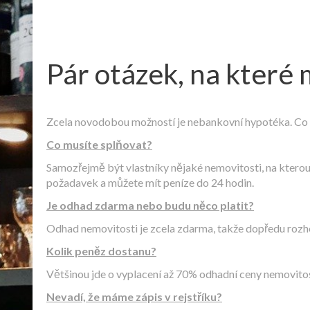
Pár otázek, na které
Zcela novodobou možností je nebankovní hypotéka. Co 
Co musíte splňovat?
Samozřejmě být vlastníky nějaké nemovitosti, na kterou s
požadavek a můžete mít peníze do 24 hodin.
Je odhad zdarma nebo budu něco platit?
Odhad nemovitosti je zcela zdarma, takže dopředu rozho
Kolik peněz dostanu?
Většinou jde o vyplacení až 70% odhadní ceny nemovitosti
Nevadí, že máme zápis v rejstříku?