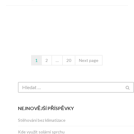
1
2
…
20
Next page
NEJNOVĚJŠÍ PŘÍSPĚVKY
Stěhování bez klimatizace
Kde využít solární sprchu