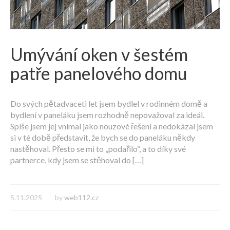
Umývání oken v šestém
patře panelového domu
Do svých pětadvaceti let jsem bydlel v rodinném domě a
bydlení v paneláku jsem rozhodně nepovažoval za ideál.
Spíše jsem jej vnímal jako nouzové řešení a nedokázal jsem
si v té době představit, že bych se do paneláku někdy
nastěhoval. Přesto se mi to „podařilo“, a to díky své
partnerce, kdy jsem se stěhoval do […]
5.11.2025
by
web112.cz