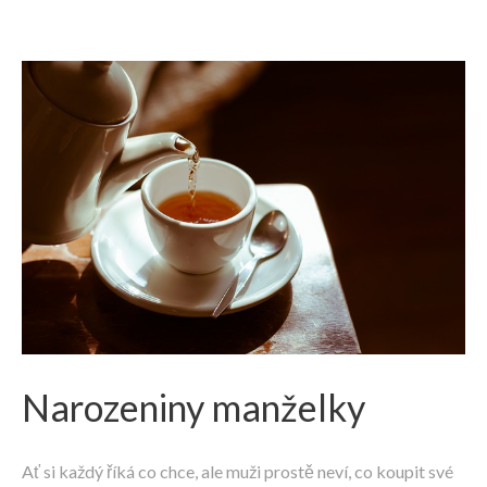
Narozeniny manželky
Ať si každý říká co chce, ale muži prostě neví, co koupit své