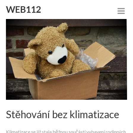
WEB112
Stěhování bez klimatizace
Klimatizace se již stala běžnou součástí vybavení rodinných