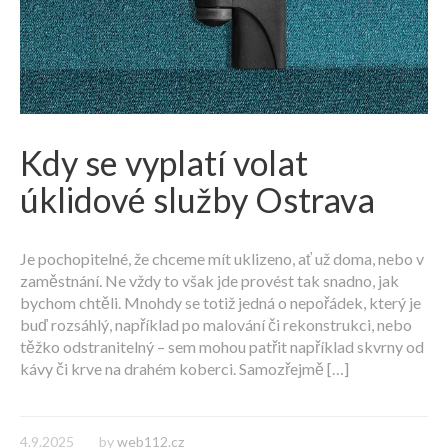
Kdy se vyplatí volat
úklidové služby Ostrava
Je pochopitelné, že chceme mít uklizeno, ať už doma, nebo v
zaměstnání. Ne vždy to však jde provést tak snadno, jak
bychom chtěli. Mnohdy se totiž jedná o nepořádek, který je
buď rozsáhlý, například po malování či rekonstrukci, nebo
těžko odstranitelný – sem mohou patřit například skvrny od
kávy či krve na drahém koberci. Samozřejmě […]
4.9.2025
by
web112.cz