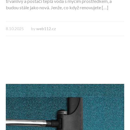
trvanlivý a postačí teplá voda s mycím prostředkem, a
budou stále jako nová. Jenže, co když renovujete […]
8.10.2025
by
web112.cz