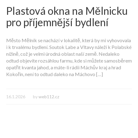
Plastová okna na Mělnicku
pro příjemnější bydlení
Město Mělník se nachází v lokalitě, která by mi vyhovovala
i k trvalému bydlení. Soutok Labe a Vltavy náleží k Polabské
nížině, což je velmi úrodná oblast naší země. Nedaleko
odtud objevíte rozsáhlou farmu, kde si můžete samosběrem
opatřit kvanta jahod, a máte-li rádii Máchův kraj a hrad
Kokořín, není to odtud daleko na Máchovo […]
16.1.2026
by
web112.cz