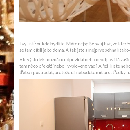
I vy jistě někde bydlíte. Máte nejspíše svůj byt, ve kte
se tam cítili jako doma. A tak jste si nejprve sehnali tako
Ale výsledek možná neodpovídal nebo neodpovídá vašim p
tam něco překáží nebo i vysloveně vadí. A řešili jste neb
třeba i postrádat, protože už nebudete mít prostředky na