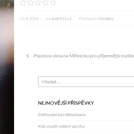
11.4.2026
by
web112.cz
Posted in
Výrobky
Plastová okna na Mělnicku pro příjemnější bydle
NEJNOVĚJŠÍ PŘÍSPĚVKY
Stěhování bez klimatizace
Kde využít solární sprchu