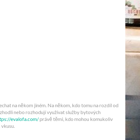
 nechat na někom jiném. Na někom, kdo tomu na rozdíl od
ozhodli nebo rozhodují využívat služby bytových
ttps://evalofa.com/
právě těmi, kdo mohou komukoliv
a vkusu.