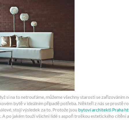
Když si na to netroufáme, můžeme všechny starosti se zařizováním
takovém bytě v ideálním případě potřeba.
Někteří z nás se prostě r
ové, stojí výsledek za to. Protože jsou
bytoví architekti Praha h
t. A po jakém touží všichni lidé s aspoň troškou estetického cítění 