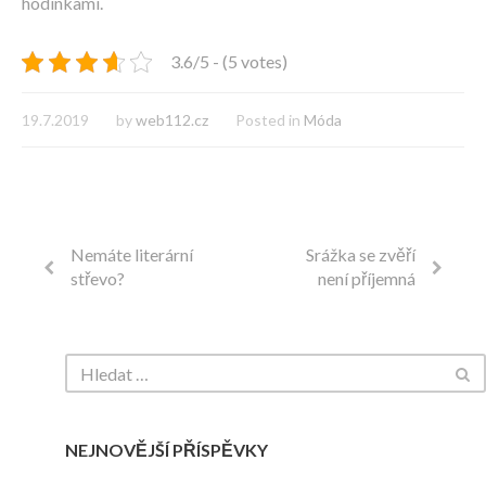
hodinkami.
3.6/5 - (5 votes)
19.7.2019
by
web112.cz
Posted in
Móda
Nemáte literární
Srážka se zvěří
střevo?
není příjemná
NEJNOVĚJŠÍ PŘÍSPĚVKY