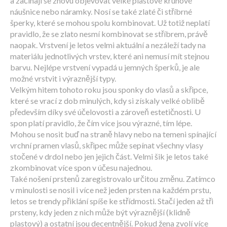
a začínají se znovu objevovat velké plastové kruhové
náušnice nebo náramky. Nosí se také zlaté či stříbrné
šperky, které se mohou spolu kombinovat. Už totiž neplatí
pravidlo, že se zlato nesmí kombinovat se stříbrem, právě
naopak. Vrstvení je letos velmi aktuální a nezáleží tady na
materiálu jednotlivých vrstev, které ani nemusí mít stejnou
barvu. Nejlépe vrstvení vypadá u jemných šperků, je ale
možné vrstvit i výraznější typy.
Velkým hitem tohoto roku jsou sponky do vlasů a skřipce,
které se vrací z dob minulých, kdy si získaly velké oblibě
především díky své účelovosti a zároveň estetičnosti. U
spon platí pravidlo, že čím více jsou výrazné, tím lépe.
Mohou se nosit buď na straně hlavy nebo na temeni spínající
vrchní pramen vlasů, skřipec může sepínat všechny vlasy
stočené v drdol nebo jen jejich část. Velmi šik je letos také
zkombinovat více spon v účesu najednou.
Také nošení prstenů zaregistrovalo určitou změnu. Zatímco
v minulosti se nosil i více než jeden prsten na každém prstu,
letos se trendy přiklání spíše ke střídmosti. Stačí jeden až tři
prsteny, kdy jeden z nich může být výraznější (klidně
plastový) a ostatní jsou decentnější. Pokud žena zvolí více