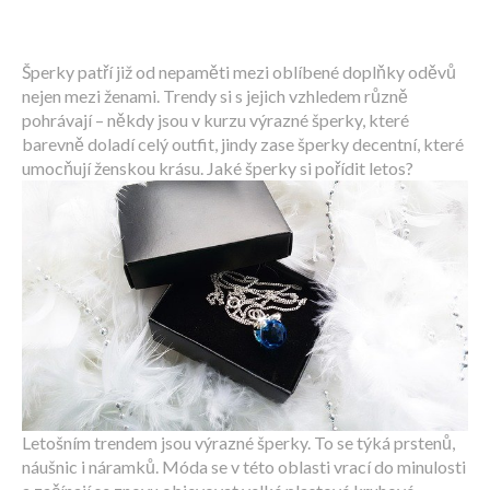
Šperky patří již od nepaměti mezi oblíbené doplňky oděvů
nejen mezi ženami. Trendy si s jejich vzhledem různě
pohrávají – někdy jsou v kurzu výrazné šperky, které
barevně doladí celý outfit, jindy zase šperky decentní, které
umocňují ženskou krásu. Jaké šperky si pořídit letos?
Letošním trendem jsou výrazné šperky. To se týká prstenů,
náušnic i náramků. Móda se v této oblasti vrací do minulosti