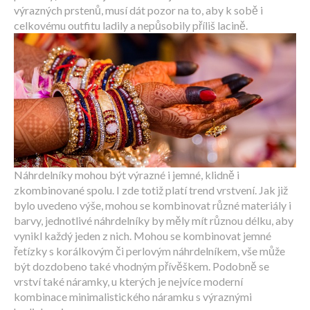
výrazných prstenů, musí dát pozor na to, aby k sobě i
celkovému outfitu ladily a nepůsobily příliš lacině.
Náhrdelníky mohou být výrazné i jemné, klidně i
zkombinované spolu. I zde totiž platí trend vrstvení. Jak již
bylo uvedeno výše, mohou se kombinovat různé materiály i
barvy, jednotlivé náhrdelníky by měly mít různou délku, aby
vynikl každý jeden z nich. Mohou se kombinovat jemné
řetízky s korálkovým či perlovým náhrdelníkem, vše může
být dozdobeno také vhodným přívěškem. Podobně se
vrství také náramky, u kterých je nejvíce moderní
kombinace minimalistického náramku s výraznými