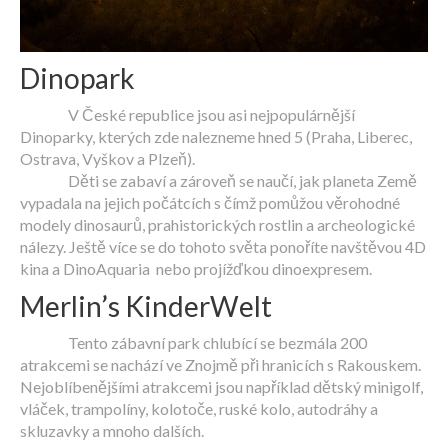
Dinopark
V České republice jsou asi nejpopulárnější
Dinoparky, kterých zde nalezneme hned 5 (Praha, Liberec,
Ostrava, Vyškov a Plzeň).
Děti se zabaví a zároveň se naučí, jak planeta Země
vypadala na jejich počátcích s čímž pomůžou věrohodné
modely dinosaurů, prahistorických rostlin a archeologické
nálezy. Ještě více se do tohoto světa ponoříte navštěvou 4D
kina a DinoAquaria nebo projížďkou dinoexpresem.
Merlin’s KinderWelt
Tento zábavní park chlubící se bezmála 200
atrakcemi se nachází ve Znojmě při hranicích s Rakouskem.
Nejoblíbenějšími atrakcemi jsou například dětský minigolf,
vláček, trampolíny, kolotoče, ruské kolo, autodráhy a
skluzavky a mnoho dalších.