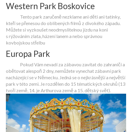
Western Park Boskovice
Tento park zaručeně nezklame ani děti ani tatínky,
kteří se přenesou do oblíbených filmů z divokého západu.
Můžete si vyzkoušet neodmyslitelnou jízdu na koni
s rýžováním zlata, házení lanem a nebo správnou
kovbojskou střelbu
Europa Park
Pokud Vám nevadí za zábavou zavítat do zahraničí a
obětovat alespoň 2 dny, nemůžete vynechat zábavní park
nacházející se v Německu. Jedná se o nejkrásnější a největší
park v této zemi. Je rozdělen do 15 tématických okruhů (13
tvoří země, 14. je Arthurova země a 15. dětský svět).