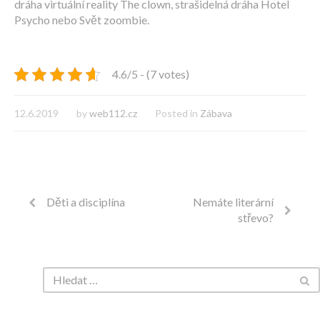
dráha virtuální reality The clown, strašidelná dráha Hotel
Psycho nebo Svět zoombie.
4.6/5 - (7 votes)
12.6.2019
by
web112.cz
Posted in
Zábava
Děti a disciplína
Nemáte literární
střevo?