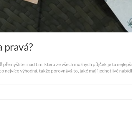
a pravá?
jistě přemýšlíte i nad tím, která ze všech možných půjček je ta nej
 nejvíce výhodná, takže porovnává to, jaké mají jednotlivé nabídk