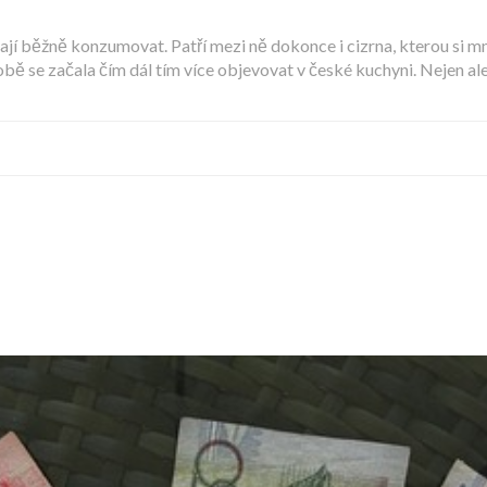
dají běžně konzumovat. Patří mezi ně dokonce i cizrna, kterou si m
bě se začala čím dál tím více objevovat v české kuchyni. Nejen al