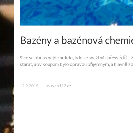
Bazény a bazénová chemi
Sice se občas najde někdo, kdo se snaží nás přesvědčit, 
starat, aby koupání bylo opravdu příjemným, a hlavně z
12.9.2019
by
web112.cz