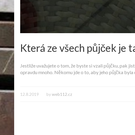
Která ze všech půjček je t
Jestliže uvažujete o tom, že byste si vzali půjčku, pak 
opravdu mnoho. Někomu jde o to, aby jeho půjčka byla co
12.8.2019
by
web112.cz