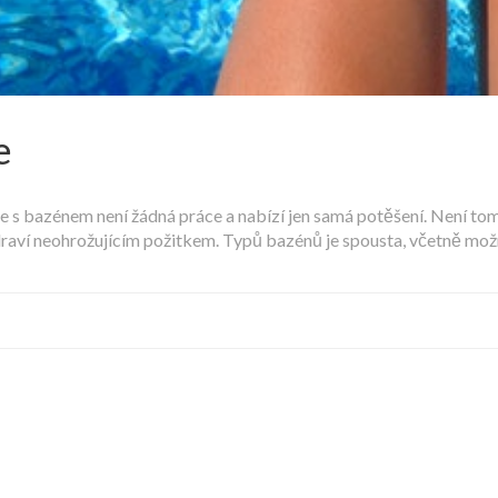
e
že s bazénem není žádná práce a nabízí jen samá potěšení. Není tom
draví neohrožujícím požitkem. Typů bazénů je spousta, včetně možn