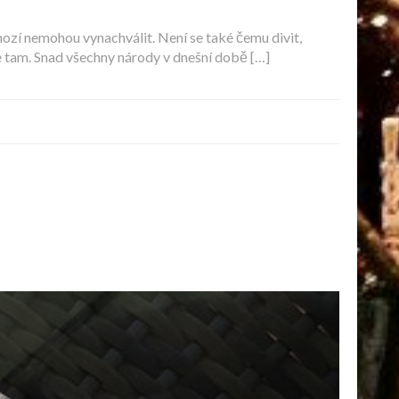
nozí nemohou vynachválit. Není se také čemu divit,
e tam. Snad všechny národy v dnešní době […]