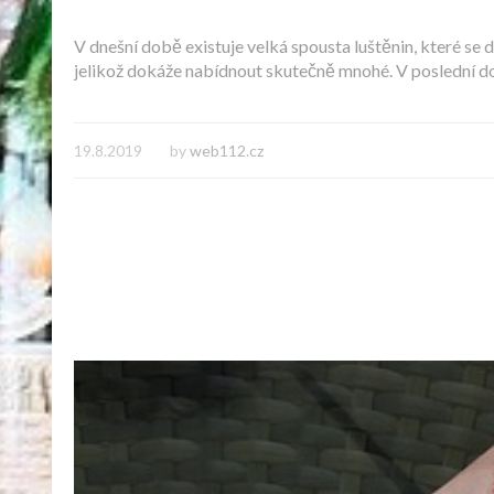
V dnešní době existuje velká spousta luštěnin, které se 
jelikož dokáže nabídnout skutečně mnohé. V poslední do
19.8.2019
by
web112.cz