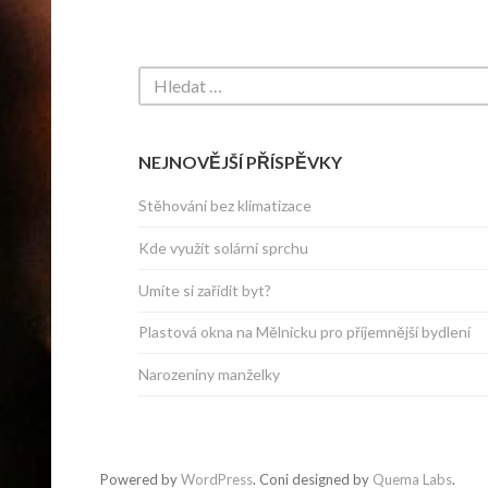
NEJNOVĚJŠÍ PŘÍSPĚVKY
Stěhování bez klimatizace
Kde využít solární sprchu
Umíte si zařídit byt?
Plastová okna na Mělnicku pro příjemnější bydlení
Narozeniny manželky
Powered by
WordPress
. Coni designed by
Quema Labs
.