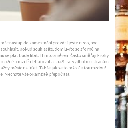
enomže nástup do zaměstnání provází ještě něco, ano
souhlasit, pokud souhlasíte, domluvíte se zřejmě na
 se plat bude líbit. I tímto směrem často směřují kroky
je možné o mzdě debatovat a snažit se vyjít obou stranám
aždý měsíc na účet. Takže jak se to má s čistou mzdou?
ace. Necháte vše okamžitě přepočítat.