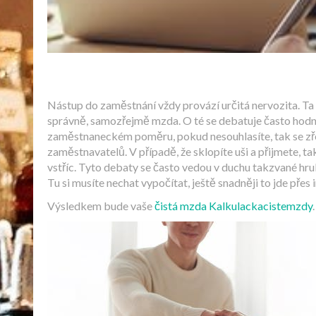
Nástup do zaměstnání vždy provází určitá nervozita. Ta 
správně, samozřejmě mzda. O té se debatuje často hodně 
zaměstnaneckém poměru, pokud nesouhlasíte, tak se zřej
zaměstnavatelů. V případě, že sklopíte uši a přijmete, t
vstříc. Tyto debaty se často vedou v duchu takzvané hr
Tu si musíte nechat vypočítat, ještě snadněji to jde př
Výsledkem bude vaše
čistá mzda Kalkulackacistemzdy
.