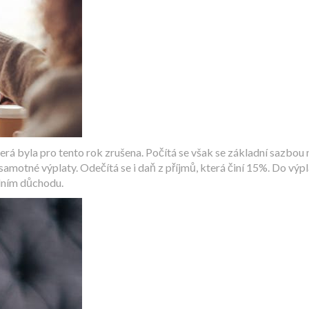
rá byla pro tento rok zrušena. Počítá se však se základní sazbou 
motné výplaty. Odečítá se i daň z příjmů, která činí 15%. Do výpla
idním důchodu.