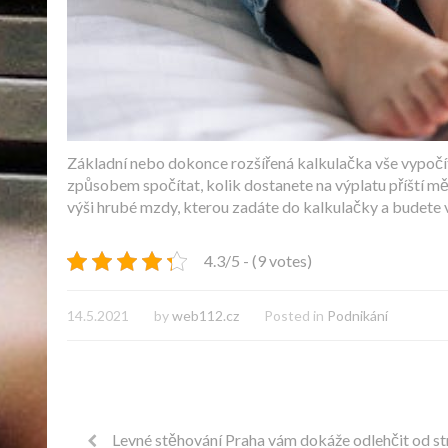
Základní nebo dokonce rozšířená kalkulačka vše vypočítá
způsobem spočítat, kolik dostanete na výplatu příští m
výši hrubé mzdy, kterou zadáte do kalkulačky a budete 
4.3/5 - (9 votes)
14.5.2021
by
web112.cz
Posted in
Podnikání
Levné stěhování Praha vám dokáže odlehčit od st