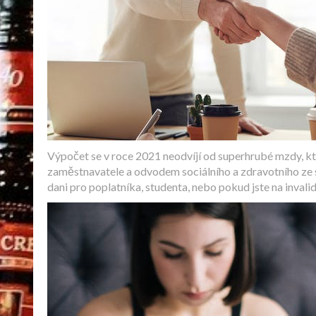
Výpočet se v roce 2021 neodvíjí od superhrubé mzdy, kte
zaměstnavatele a odvodem sociálního a zdravotního ze sa
dani pro poplatníka, studenta, nebo pokud jste na inval