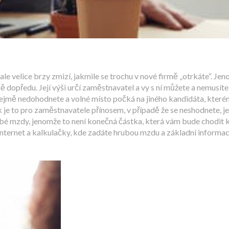
ale velice brzy zmizí, jakmile se trochu v nové firmě „otrkáte“. J
dopředu. Její výši určí zaměstnavatel a vy s ní můžete a nemusíte 
mě nedohodnete a volné místo počká na jiného kandidáta, kterému
ak je to pro zaměstnavatele přínosem, v případě že se neshodnete, 
ubé mzdy, jenomže to není konečná částka, která vám bude chodit k
es internet a kalkulačky, kde zadáte hrubou mzdu a základní inform