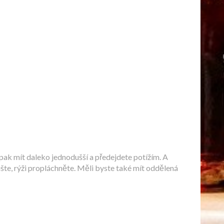
o pak mít daleko jednodušší a předejdete potížím. A
šte, rýži propláchněte. Měli byste také mít oddělená