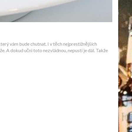
terý vám bude chutnat. I v těch nejprestižnějších
že. A dokud učni toto nezvládnou, nepustí je dál. Takže