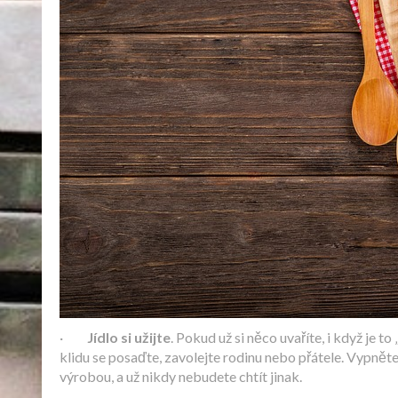
·
Jídlo si užijte
. Pokud už si něco uvaříte, i když je to
klidu se posaďte, zavolejte rodinu nebo přátele. Vypněte 
výrobou, a už nikdy nebudete chtít jinak.