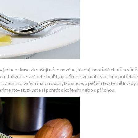
i v jednom kuse zkoušejí něco nového, hledají neotřelé chutě a vůně
n. Takže než začnete tvořit, ujistěte se, že máte všechno potřebné
ní. Zatímco vaření malou odchylku snese, u pečeni byste měli vždy a
rimentovat, zkuste si pohrát s kořením nebo s přílohou.