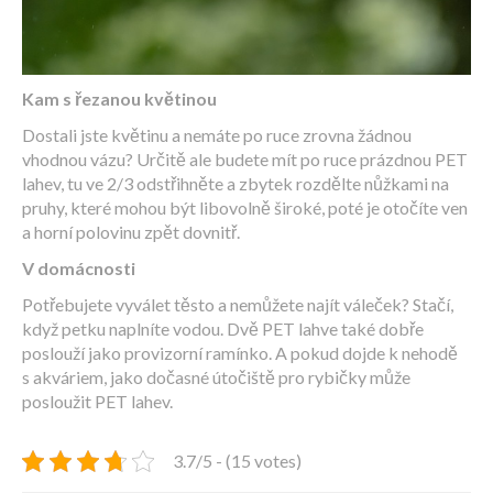
Kam s řezanou květinou
Dostali jste květinu a nemáte po ruce zrovna žádnou
vhodnou vázu? Určitě ale budete mít po ruce prázdnou PET
lahev, tu ve 2/3 odstřihněte a zbytek rozdělte nůžkami na
pruhy, které mohou být libovolně široké, poté je otočíte ven
a horní polovinu zpět dovnitř.
V domácnosti
Potřebujete vyválet těsto a nemůžete najít váleček? Stačí,
když petku naplníte vodou. Dvě PET lahve také dobře
poslouží jako provizorní ramínko. A pokud dojde k nehodě
s akváriem, jako dočasné útočiště pro rybičky může
posloužit PET lahev.
3.7/5 - (15 votes)