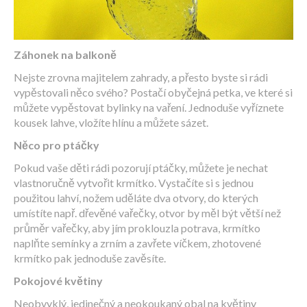
Záhonek na balkoně
Nejste zrovna majitelem zahrady, a přesto byste si rádi
vypěstovali něco svého? Postačí obyčejná petka, ve které si
můžete vypěstovat bylinky na vaření. Jednoduše vyříznete
kousek lahve, vložíte hlínu a můžete sázet.
Něco pro ptáčky
Pokud vaše děti rádi pozorují ptáčky, můžete je nechat
vlastnoručně vytvořit krmítko. Vystačíte si s jednou
použitou lahví, nožem uděláte dva otvory, do kterých
umístíte např. dřevěné vařečky, otvor by měl být větší než
průměr vařečky, aby jím proklouzla potrava, krmítko
naplňte semínky a zrním a zavřete víčkem, zhotovené
krmítko pak jednoduše zavěsíte.
Pokojové květiny
Neobvyklý, jedinečný a neokoukaný obal na květiny