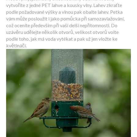
vytvoříte z jedné PET lahve a kousky vlny. Lahev zkraťte
podle požadované výšky a vlnou pak obalte lahev. Petka
vám může posloužit i jako pomůcka při samozavlažování,
což oceníte především při vaší delší nepřítomnosti. Do
uzávěru udělejte několik otvorů, velikost otvorů volte
podle toho, jak má voda vytékat a pak už jen vložte ke
květináči.