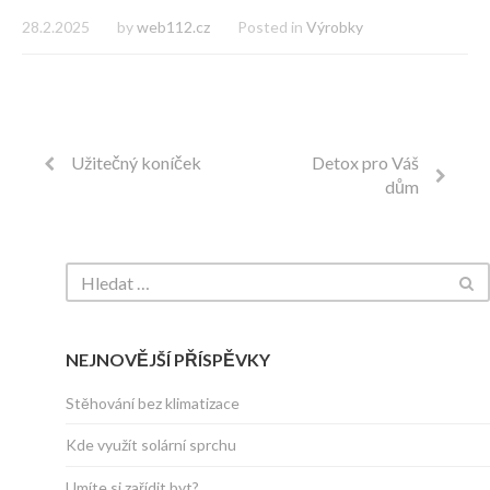
28.2.2025
by
web112.cz
Posted in
Výrobky
Užitečný koníček
Detox pro Váš
dům
NEJNOVĚJŠÍ PŘÍSPĚVKY
Stěhování bez klimatizace
Kde využít solární sprchu
Umíte si zařídit byt?