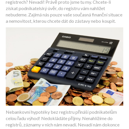
registrech? Nevadí! Právě proto jsme tu my. Chcete-li
získat podnikatelský úvěr, do registru vám nahlížet
nebudeme. Zajímá nás pouze vaše současná finanční situace
a nemovitost, kterou chcete dát do zástavy nebo koupit.
Nebankovní hypotéky bez registru přináší podnikatelům
celou řadu výhod! Nedokládáte příjmy. Nenahlížíme do
registrů, záznamy v nich nám nevadí. Nevadí nám dokonce