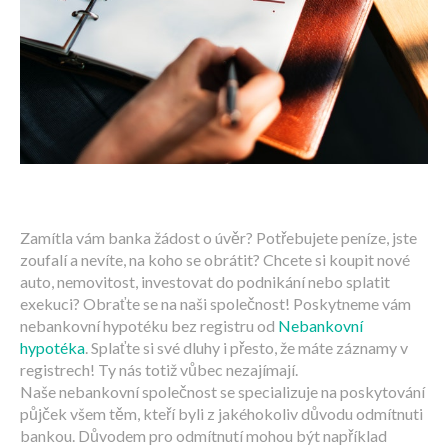
Zamítla vám banka žádost o úvěr? Potřebujete peníze, jste
zoufalí a nevíte, na koho se obrátit? Chcete si koupit nové
auto, nemovitost, investovat do podnikání nebo splatit
exekuci? Obraťte se na naši společnost! Poskytneme vám
nebankovní hypotéku bez registru od
Nebankovní
hypotéka
. Splaťte si své dluhy i přesto, že máte záznamy v
registrech! Ty nás totiž vůbec nezajímají.
Naše nebankovní společnost se specializuje na poskytování
půjček všem těm, kteří byli z jakéhokoliv důvodu odmítnuti
bankou. Důvodem pro odmítnutí mohou být například