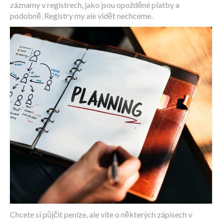
záznamy v registrech, jako jsou opožděné platby a
podobně. Registry my ale vidět nechceme.
Chcete si půjčit peníze, ale víte o některých zápisech v