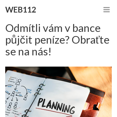
WEB112
Odmítli vám v bance
půjčit peníze? Obraťte
se na nás!