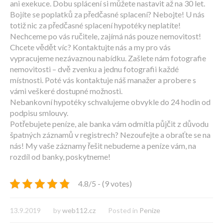
ani exekuce. Dobu splácení si můžete nastavit až na 30 let.
Bojíte se poplatků za předčasné splacení? Nebojte! U nás
totiž nic za předčasné splacení hypotéky neplatíte!
Nechceme po vás ručitele, zajímá nás pouze nemovitost!
Chcete vědět víc? Kontaktujte nás a my pro vás
vypracujeme nezávaznou nabídku. Zašlete nám fotografie
nemovitosti – dvě zvenku a jednu fotografii každé
místnosti. Poté vás kontaktuje náš manažer a probere s
vámi veškeré dostupné možnosti.
Nebankovní hypotéky schvalujeme obvykle do 24 hodin od
podpisu smlouvy.
Potřebujete peníze, ale banka vám odmítla půjčit z důvodu
špatných záznamů v registrech? Nezoufejte a obraťte se na
nás! My vaše záznamy řešit nebudeme a peníze vám, na
rozdíl od banky, poskytneme!
4.8/5 - (9 votes)
13.9.2019
by
web112.cz
Posted in
Peníze