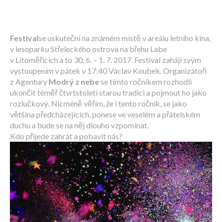
Festival
se uskuteční na známém místě v areálu letního kina,
v lesoparku Střeleckého ostrova na břehu Labe
v Litoměřicích a to 30. 6. – 1. 7. 2017. Festival zahájí svým
vystoupením v pátek v 17:40 Václav Koubek. Organizátoři
z Agentury
Modrý z nebe
se tímto ročníkem rozhodli
ukončit téměř čtvrtstoletí starou tradici a pojmout ho jako
rozlučkový. Nicméně věřím, že i tento ročník, se jako
většina předcházejících, ponese ve veselém a přátelském
duchu a bude se na něj dlouho vzpomínat.
Kdo přijede zahrát a pobavit nás?