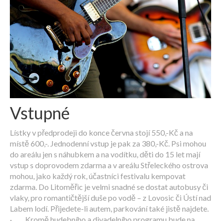
Vstupné
Lístky v předprodeji do konce června stojí 550,-Kč a na
místě 600,-. Jednodenní vstup je pak za 380,-Kč. Psi mohou
do areálu jen s náhubkem a na vodítku, děti do 15 let mají
vstup s doprovodem zdarma a v areálu Střeleckého ostrova
mohou, jako každý rok, účastníci festivalu kempovat
zdarma. Do Litoměřic je velmi snadné se dostat autobusy či
vlaky, pro romantičtější duše po vodě – z Lovosic či Ústí nad
Labem lodí. Přijedete-li autem, parkování také jistě najdete.
· Kromě hudebního a divadelního programu bude na