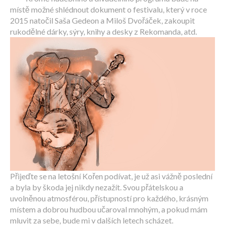
místě možné shlédnout dokument o festivalu, který v roce
2015 natočil Saša Gedeon a Miloš Dvořáček, zakoupit
rukodělné dárky, sýry, knihy a desky z Rekomanda, atd.
Přijeďte se na letošní Kořen podívat, je už asi vážně poslední
a byla by škoda jej nikdy nezažít. Svou přátelskou a
uvolněnou atmosférou, přístupností pro každého, krásným
místem a dobrou hudbou učaroval mnohým, a pokud mám
mluvit za sebe, bude mi v dalších letech scházet.