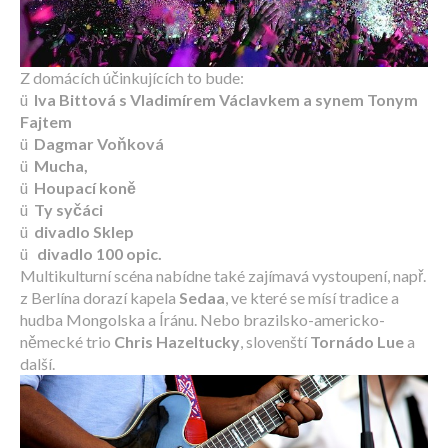
Z domácích účinkujících to bude:
ü
Iva Bittová s Vladimírem Václavkem a synem Tonym
Fajtem
ü
Dagmar Voňková
ü
Mucha,
ü
Houpací koně
ü
Ty syčáci
ü
divadlo Sklep
ü
divadlo 100 opic.
Multikulturní scéna nabídne také zajímavá vystoupení, např.
z Berlína dorazí kapela
Sedaa
, ve které se mísí tradice a
hudba Mongolska a Íránu. Nebo brazilsko-americko-
německé trio
Chris Hazeltucky
, slovenští
Tornádo Lue
a
další.