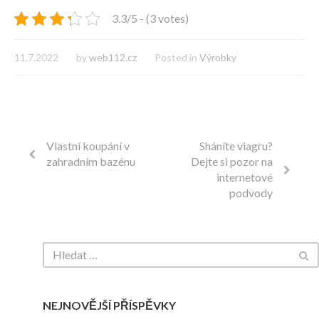
3.3/5 - (3 votes)
11.7.2022
by
web112.cz
Posted in
Výrobky
Vlastní koupání v
Sháníte viagru?
zahradním bazénu
Dejte si pozor na
internetové
podvody
NEJNOVĚJŠÍ PŘÍSPĚVKY