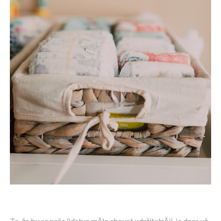
To, že by se naše lidstvo mělo chovat udržitelněji, je dnes už