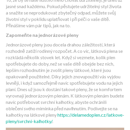
jasné snad každému. Pokud pěstujete udržitelný styl života
a snažíte se neprodukovat zbytečný odpad, můžete svůj
životní styl v poklidu uplatňovat i při péči o vaše dítě.
Přinášíme vám pár tipů, jak na to.
Zapomeňte na jednorázové pleny
Jednorázové pleny jsou docela drahou záležitostí, která
rozhodně zatíží rodinný rozpočet. A co víc, látková plena se
rozkládá několik stovek let. Když si vezmete, kolik plen
spotřebujete do doby, než se vaše dítě obejde bez nich,
lepším rozhodnutím je zvolit pleny látkové, které jsou
opakovaně použitelné. Díky jejich znovupoužití vás vyjdou
levněji, i když samozřejmě navíc spotřebujete vodu na jejich
planí. Dnes už jsou k dostání takové pleny, že se komfortem
vyrovnají jednorázovým plenám. K látkovým plenám budete
navíc potřebovat svrchní kalhotky, abyste ochránili
oblečení svého miminka před navlhnutím. Podívejte se na
kalhotky na látkové pleny
https://delamedoplen.cz/latkove-
pleny/svrchni-kalhotky/
.