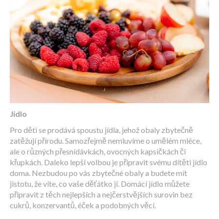
Jídlo
Pro děti se prodává spoustu jídla, jehož obaly zbytečně
zatěžují přírodu. Samozřejmě nemluvíme o umělém mléce,
ale o různých přesnídávkách, ovocných kapsičkách či
křupkách. Daleko lepší volbou je připravit svému dítěti jídlo
doma. Nezbudou po vás zbytečné obaly a budete mít
jistotu, že víte, co vaše děťátko jí. Domácí jídlo můžete
připravit z těch nejlepších a nejčerstvějších surovin bez
cukrů, konzervantů, éček a podobných věcí.