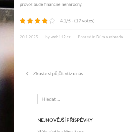
provoz bude finančně nenáročný.
4.1/5 - (17 votes)
20.1.2025
by
web112.cz
Posted in
Dům a zahrada
Zkuste si půjčit vůz u nás
NEJNOVĚJŠÍ PŘÍSPĚVKY
Stěhování bez klimatizace