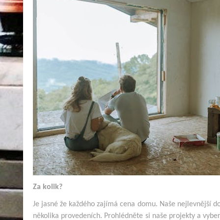
Za kolik?
Je jasné že každého zajímá cena domu. Naše nejlevnější do
několika provedeních. Prohlédněte si naše projekty a vybe