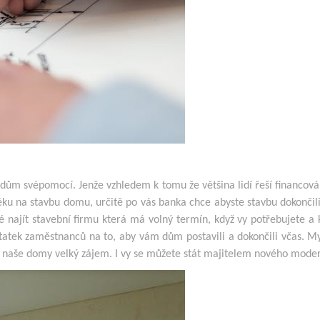
si dům svépomocí. Jenže vzhledem k tomu že většina lidí řeší financová
u na stavbu domu, určitě po vás banka chce abyste stavbu dokončili
ajít stavební firmu která má volný termín, když vy potřebujete a kte
ostatek zaměstnanců na to, aby vám dům postavili a dokončili včas. M
 o naše domy velký zájem. I vy se můžete stát majitelem nového mode