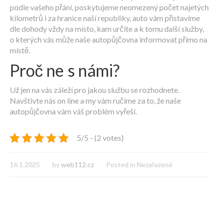
podle vašeho přání, poskytujeme neomezený počet najetých
kilometrů i za hranice naší republiky, auto vám přistavíme
dle dohody vždy na místo, kam určíte a k tomu další služby,
o kterých vás může naše autopůjčovna informovat přímo na
místě.
Proč ne s námi?
Už jen na vás záleží pro jakou službu se rozhodnete.
Navštivte nás on line a my vám ručíme za to, že naše
autopůjčovna vám váš problém vyřeší.
5/5 - (2 votes)
16.1.2025
by
web112.cz
Posted in Nezařazené