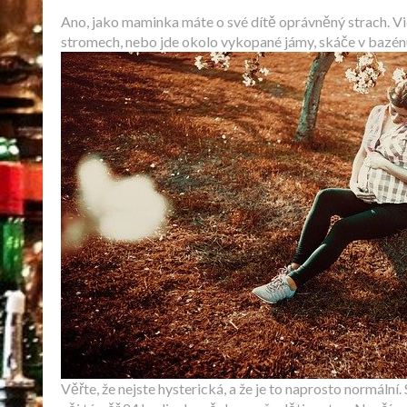
Ano, jako maminka máte o své dítě oprávněný strach. Vidí
stromech, nebo jde okolo vykopané jámy, skáče v bazén
Věřte, že nejste hysterická, a že je to naprosto normální.