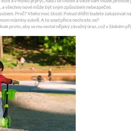
lozit a v mžiku je pryč, naučí se chodit a vleze vám všude, protož
m, a všechno nové může být svým způsobem nebezpečné.
působem. Proč? Všeho moc škodí. Pokud dítěti budete zakazovat n
jenom máminy sukně. A to snad přece nechcete, ne?
ednak proto, aby se mu nestal nějaký závažný úraz, což v žádném p