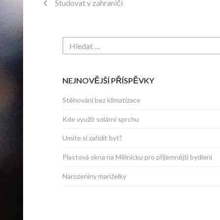
Studovat v zahraničí
NEJNOVĚJŠÍ PŘÍSPĚVKY
Stěhování bez klimatizace
Kde využít solární sprchu
Umíte si zařídit byt?
Plastová okna na Mělnicku pro příjemnější bydlení
Narozeniny manželky