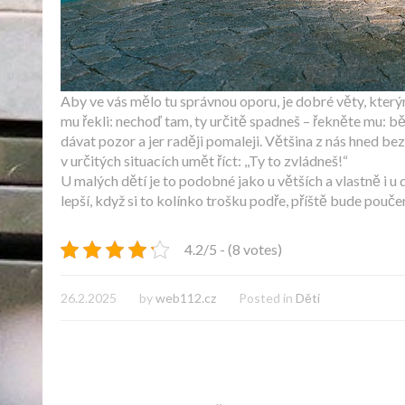
Aby ve vás mělo tu správnou oporu, je dobré věty, kter
mu řekli: nechoď tam, ty určitě spadneš – řekněte mu: běž
dávat pozor a jer raději pomaleji. Většina z nás hned bez
v určitých situacích umět říct: ,,Ty to zvládneš!“
U malých dětí je to podobné jako u větších a vlastně i u
lepší, když si to kolínko trošku podře, příště bude pouče
4.2/5 - (8 votes)
26.2.2025
by
web112.cz
Posted in
Děti