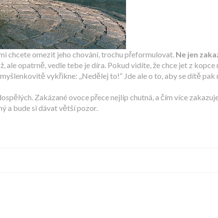
ými chcete omezit jeho chování, trochu přeformulovat.
Ne jen zaka
, ale opatrně, vedle tebe je díra. Pokud vidíte, že chce jet z kopc
myšlenkovitě vykřikne: ,,Nedělej to!“ Jde ale o to, aby se dítě pak
 dospělých. Zakázané ovoce přece nejlíp chutná, a čím více zakazuj
ný a bude si dávat větší pozor.