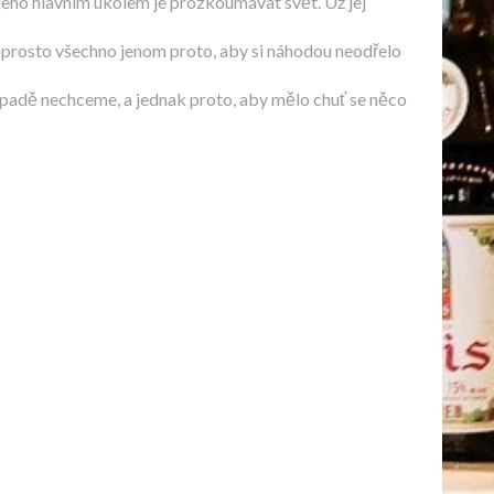
e jeho hlavním úkolem je prozkoumávat svět. Už jej
aprosto všechno jenom proto, aby si náhodou neodřelo
řípadě nechceme, a jednak proto, aby mělo chuť se něco