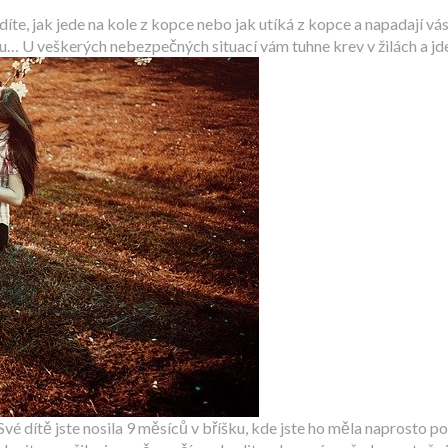
te, jak jede na kole z kopce nebo jak utíká z kopce a napadají vás
u… U veškerých nebezpečných situací vám tuhne krev v žilách a j
 Své dítě jste nosila 9 měsíců v bříšku, kde jste ho měla naprosto pod