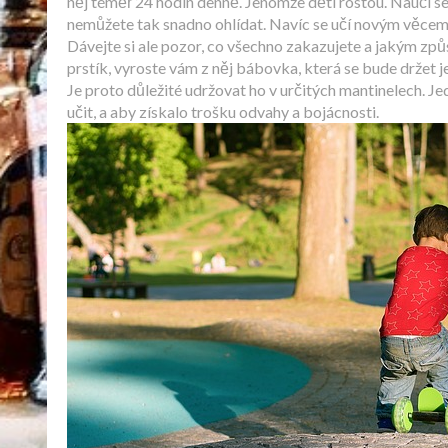
něj téměř 24 hodin denně. Jenomže děti rostou. Naučí se 
nemůžete tak snadno ohlídat. Navíc se učí novým věce
Dávejte si ale pozor, co všechno zakazujete a jakým z
prstík, vyroste vám z něj bábovka, která se bude držet 
Je proto důležité udržovat ho v určitých mantinelech. J
učit, a aby získalo trošku odvahy a bojácnosti.