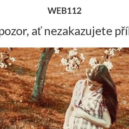
WEB112
ozor, ať nezakazujete příl