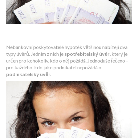
Nebankovní poskytovatelé hypoték většinou nabízejí dva
typy úvěrů. Jedním z nich je
spotřebitelský úvěr
, který je
určen pro kohokoliv, kdo o něj požádá. Jednoduše řečeno –
pro každého, kdo jako podnikatel nepožádá o
podnikatelský úvěr.