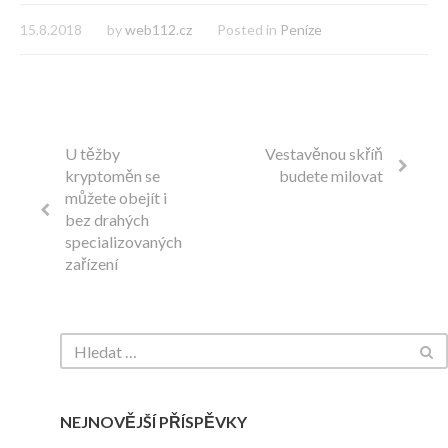
15.8.2018
by
web112.cz
Posted in
Peníze
U těžby
Vestavěnou skříň
kryptoměn se
budete milovat
můžete obejít i
bez drahých
specializovaných
zařízení
NEJNOVĚJŠÍ PŘÍSPĚVKY