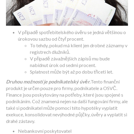
V případě spotřebitelského úvěru se jedná většinou o
úrokovou sazbu od čtyř procent.
To tehdy, pokud má klient jen drobné záznamy v
registrech dlužníků.
V případě závažnějších zápisů mu bude
nabídnut úrok od sedmi procent.
Splatnost může být až po dobu třiceti let.
Druhou možností je podnikatelský úvěr.
Tento finanční
produkt je určen pouze pro firmy, podnikatele a OSVČ.
Finance jsou poskytovány na potřeby, které jsou spojené s
podnikáním. Což znamená nejen na další fungování firmy, ale
také si podnikatel může pomocí této hypotéky vyplatit
exekuce, konsolidovat nevýhodné půjčky, úvěry a vyplatit si
drahé zástavy.
Nebankovní poskytovatel