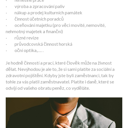
· výroba a zpracování paliv
· nákup a prodej kulturních památek
· činnost účetních poradců
· oceňování majetku (pro věci movité, nemovité,
nehmotný majetek a finanční)
· různé revize
· průvodcovská činnost horská
· oční optika,…. .
Je hodně činností a prací, které člověk může na živnost
dělat. Nevýhodou je ale to, že si sami platíte za sociální a
zdravotní pojištění. Kdyby jste byli zaměstnanci, tak by
tohle za vás platil zaměstnavatel. Platíte i daně, které se
odvíjí od vašeho obratu peněz, co vyděláte.