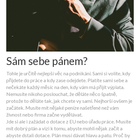
Sám sebe pánem?
Tohle je určitě nejlepší věc na podnikání. Sami si volíte, kdy
přijdete do práce a kdy zase odejdete. Platíte sami sebe a
nečekáte každý měsíc na den, kdy vám má přijít výplata.
Nemusíte nikoho poslouchat, že děláte něco špatně,
protože to děláte tak, jak chcete vy sami. Nejhorší ovšem je
začátek. Musíte mít nějaké peníze našetřené než vám
živnost nebo firma začne vydělávat.
Jde si ale i zažádat o dotace z EU nebo úřadu práce. Musíte
mít dobrý plán a vizi k tomu, abyste mohli nějak začít a
abyste dstali dotace. Plán musí dávat hlavu a patu. Proč by