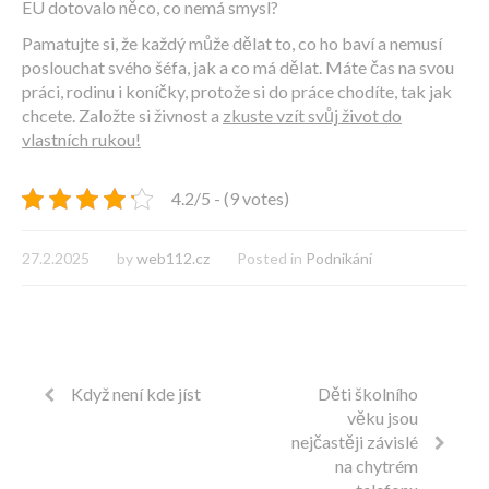
EU dotovalo něco, co nemá smysl?
Pamatujte si, že každý může dělat to, co ho baví a nemusí
poslouchat svého šéfa, jak a co má dělat. Máte čas na svou
práci, rodinu i koníčky, protože si do práce chodíte, tak jak
chcete. Založte si živnost a
zkuste vzít svůj život do
vlastních rukou!
4.2/5 - (9 votes)
27.2.2025
by
web112.cz
Posted in
Podnikání
Když není kde jíst
Děti školního
věku jsou
nejčastěji závislé
na chytrém