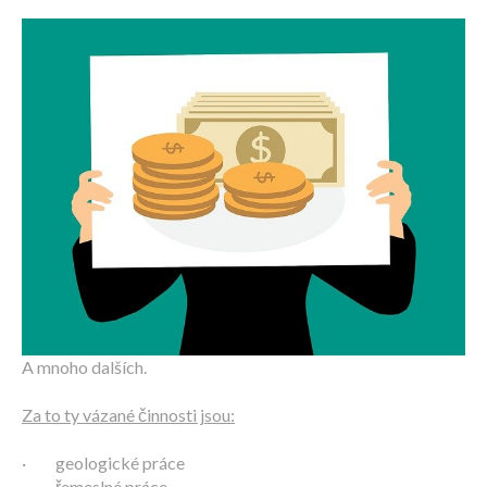
A mnoho dalších.
Za to ty vázané činnosti jsou:
· geologické práce
· řemeslné práce