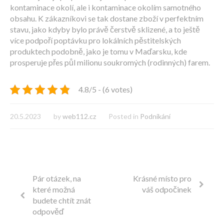
kontaminace okolí, ale i kontaminace okolím samotného
obsahu. K zákazníkovi se tak dostane zboží v perfektním
stavu, jako kdyby bylo právě čerstvě sklizené, a to ještě
více podpoří poptávku pro lokálních pěstitelských
produktech podobně, jako je tomu v Maďarsku, kde
prosperuje přes půl milionu soukromých (rodinných) farem.
4.8/5 - (6 votes)
20.5.2023
by
web112.cz
Posted in
Podnikání
Pár otázek, na
Krásné místo pro
které možná
váš odpočinek
budete chtít znát
odpověď