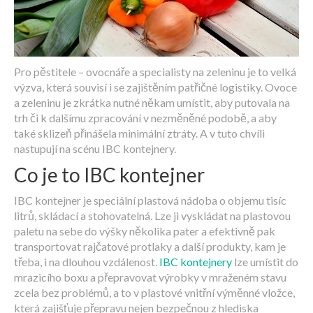
Pro pěstitele – ovocnáře a specialisty na zeleninu je to velká
výzva, která souvisí i se zajištěním patřičné logistiky. Ovoce
a zeleninu je zkrátka nutné někam umístit, aby putovala na
trh či k dalšímu zpracování v nezměněné podobě, a aby
také sklizeň přinášela minimální ztráty. A v tuto chvíli
nastupují na scénu IBC kontejnery.
Co je to IBC kontejner
IBC kontejner je speciální plastová nádoba o objemu tisíc
litrů, skládací a stohovatelná. Lze ji vyskládat na plastovou
paletu na sebe do výšky několika pater a efektivně pak
transportovat rajčatové protlaky a další produkty, kam je
třeba, i na dlouhou vzdálenost.
IBC kontejnery
lze umístit do
mrazicího boxu a přepravovat výrobky v mraženém stavu
zcela bez problémů, a to v plastové vnitřní výměnné vložce,
která zajišťuje přepravu nejen bezpečnou z hlediska