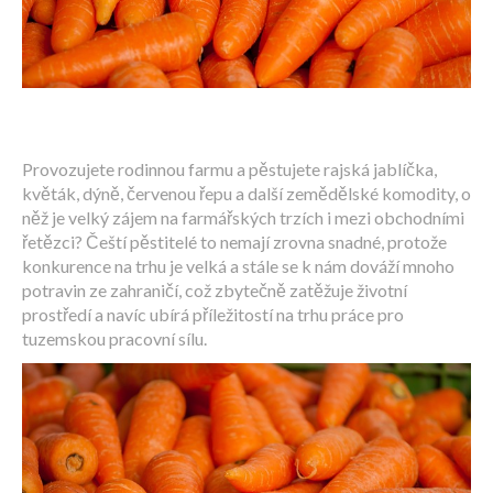
Provozujete rodinnou farmu a pěstujete rajská jablíčka,
květák, dýně, červenou řepu a další zemědělské komodity, o
něž je velký zájem na farmářských trzích i mezi obchodními
řetězci? Čeští pěstitelé to nemají zrovna snadné, protože
konkurence na trhu je velká a stále se k nám dováží mnoho
potravin ze zahraničí, což zbytečně zatěžuje životní
prostředí a navíc ubírá příležitostí na trhu práce pro
tuzemskou pracovní sílu.