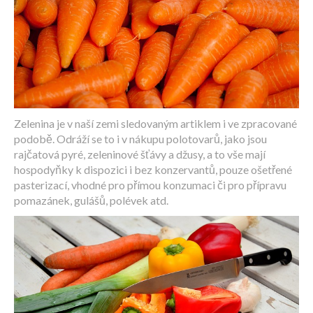
Zelenina je v naší zemi sledovaným artiklem i ve zpracované
podobě. Odráží se to i v nákupu polotovarů, jako jsou
rajčatová pyré, zeleninové šťávy a džusy, a to vše mají
hospodyňky k dispozici i bez konzervantů, pouze ošetřené
pasterizací, vhodné pro přímou konzumaci či pro přípravu
pomazánek, gulášů, polévek atd.