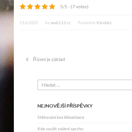
5/5 - (7 votes)
13.6.2025
by
web112.cz
Posted in
Výrobky
Řízení je základ
NEJNOVĚJŠÍ PŘÍSPĚVKY
Stěhování bez klimatizace
Kde využít solární sprchu