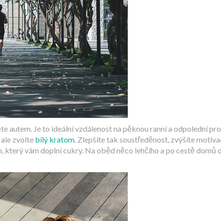
ěte autem. Je to ideální vzdálenost na pěknou ranní a odpolední pr
 ale zvolte
bílý kratom
. Zlepšíte tak soustředěnost, zvýšíte motiva
án, který vám doplní cukry. Na oběd něco lehčího a po cestě domů o