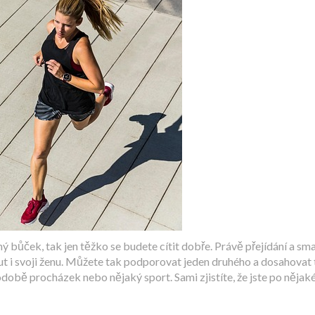
bůček, tak jen těžko se budete cítit dobře. Právě přejídání a sma
t i svoji ženu. Můžete tak podporovat jeden druhého a dosahovat ta
 podobě procházek nebo nějaký sport. Sami zjistíte, že jste po něja