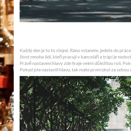
Každý den je to to stejné. Ráno vstanete, jedete do práce
život mnoha lidí, kteří pracují v kanceláři a trápí je ned
Právě nastavení hlavy zde hraje velmi důležitou roli. Pok
Pokud jste nastavili hlavu, tak máte první úkol za sebou 