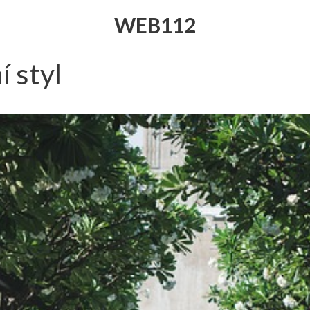
WEB112
í styl