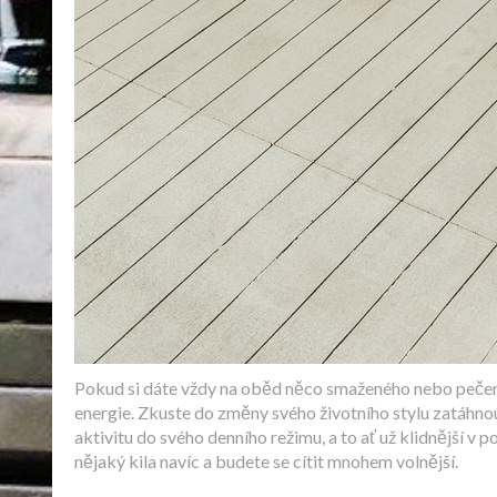
Pokud si dáte vždy na oběd něco smaženého nebo pečený 
energie. Zkuste do změny svého životního stylu zatáhnou
aktivitu do svého denního režimu, a to ať už klidnější v
nějaký kila navíc a budete se cítit mnohem volnější.