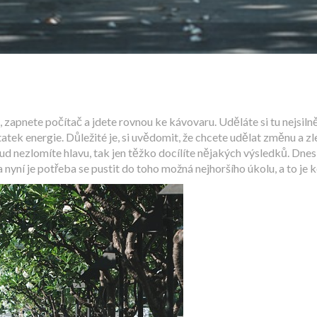
, zapnete počítač a jdete rovnou ke kávovaru. Uděláte si tu nejsilně
ostatek energie. Důležité je, si uvědomit, že chcete udělat změnu a z
ud nezlomíte hlavu, tak jen těžko docílíte nějakých výsledků. Dnes s
a nyní je potřeba se pustit do toho možná nejhoršího úkolu, a to je