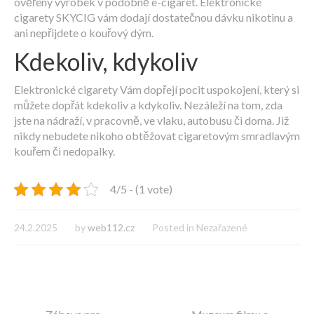
ověřený výrobek v podobně e-cigaret. Elektronické
cigarety SKYCIG vám dodají dostatečnou dávku nikotinu a
ani nepřijdete o kouřový dým.
Kdekoliv, kdykoliv
Elektronické cigarety
Vám dopřejí pocit uspokojení, který si
můžete dopřát kdekoliv a kdykoliv. Nezáleží na tom, zda
jste na nádraží, v pracovně, ve vlaku, autobusu či doma. Již
nikdy nebudete nikoho obtěžovat cigaretovým smradlavým
kouřem či nedopalky.
4/5 - (1 vote)
24.2.2025
by
web112.cz
Posted in Nezařazené