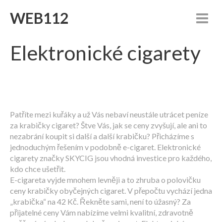
WEB112
Elektronické cigarety
Patříte mezi kuřáky a už Vás nebaví neustále utrácet peníze
za krabičky cigaret? Štve Vás, jak se ceny zvyšují, ale ani to
nezabrání koupit si další a další krabičku? Přicházíme s
jednoduchým řešením v podobně e-cigaret. Elektronické
cigarety značky SKYCIG jsou vhodná investice pro každého,
kdo chce ušetřit.
E-cigareta vyjde mnohem levněji a to zhruba o polovičku
ceny krabičky obyčejných cigaret. V přepočtu vychází jedna
„krabička“ na 42 Kč. Řekněte sami, není to úžasný? Za
přijatelné ceny Vám nabízíme velmi kvalitní, zdravotně