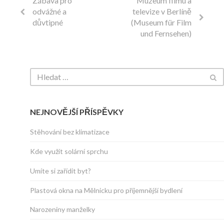
Zábava pro
Muzeum filmu a
odvážné a
televize v Berlíně
důvtipné
(Museum für Film
und Fernsehen)
NEJNOVĚJŠÍ PŘÍSPĚVKY
Stěhování bez klimatizace
Kde využít solární sprchu
Umíte si zařídit byt?
Plastová okna na Mělnicku pro příjemnější bydlení
Narozeniny manželky