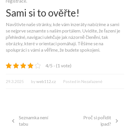
registrace.
Sami si to ověřte!
Navštivte naše stránky, kde vám
inzeráty
nabízíme a sami
se nejprve seznamte s naším portálem. Uvidíte, že řazení je
přehledné, navigaci ulehčuje jak názorně členění, tak
obrázky, které v orientaci pomáhají. Těšíme se na
spolupráci s vámi a věříme, že budete spokojeni.
4/5 - (1 vote)
29.3.2025
by
web112.cz
Posted in Nezařazené
Seznamka není
Proč si pořídit
tabu
ipad?