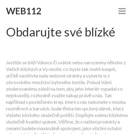
WEB112
Obdarujte své blízké
Jestliže se blíží Vánoce či svátek nebo narozeniny někoho z
Vašich blízkých a Vy nevíte, co byste tak mohli koupit,
určitě navštivte naše webové stránky a vyberte si z
obrovského množství bytového textilu. Pokud Vámi
obdarovanému záleží na tom, aby jeho interiér vypadal co
nejvkusněji, rozhodně zvažte nákup právě u nás. Tak
například s
povlečením krep
, které u nás naleznete v mnoha
rozměrech a barvách, bude třeba ten správný dárek, který
Vašeho blízkého skutečně potěší. Dopřejte svému blízkému
skutečně kvalitní spánek. Věříme, že s našimi produkty a
cenami budete maximálně spokojeni, jako všichni ostatní