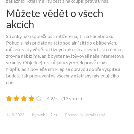
zákazníci, kteří měli tu čest a nakoupili právě u nás.
Můžete vědět o všech
akcích
Stránky naší společnosti můžete najít i na Facebooku.
Pokud si nás přidáte na této sociální síti do oblíbených,
můžete vždy vědět o různých akcích a slevách, které Vám
zrovna nabízíme, aniž byste navštěvovali naše internetové
stránky. Objednejte si nějaký výrobek právě u nás.
Například s povlečením krep se opravdu dobře vyspíte a
budete tak připraveni na všechny nástrahy následujícího
dne.
4.2/5 - (13 votes)
14.8.2023
by
web112.cz
Posted in Nezařazené