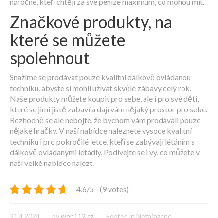
náročné, kteří chtějí za své peníze maximum, co mohou mít.
Značkové produkty, na
které se můžete
spolehnout
Snažíme se prodávat pouze kvalitní dálkově ovládanou
techniku, abyste si mohli užívat skvělé zábavy celý rok.
Naše produkty můžete koupit pro sebe, ale i pro své děti,
které se jimi jistě zabaví a dají vám nějaký prostor pro sebe.
Rozhodně se ale nebojte, že bychom vám prodávali pouze
nějaké hračky. V naší nabídce naleznete vysoce kvalitní
techniku i pro pokročilé letce, kteří se zabývají létáním s
dálkově ovládanými letadly. Podívejte se i vy, co můžete v
naší velké nabídce nalézt.
4.6/5 - (9 votes)
21.4.2024
by
web112.cz
Posted in Nezařazené