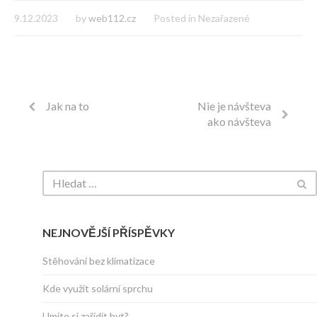
9.12.2023
by
web112.cz
Posted in Nezařazené
Jak na to
Nie je návšteva
ako návšteva
NEJNOVĚJŠÍ PŘÍSPĚVKY
Stěhování bez klimatizace
Kde využít solární sprchu
Umíte si zařídit byt?