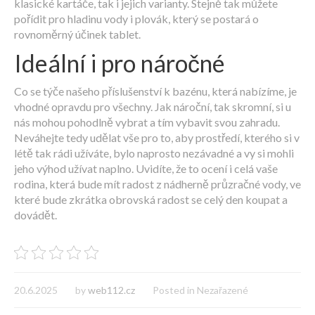
klasické kartáče, tak i jejich varianty. Stejně tak můžete
pořídit pro hladinu vody i plovák, který se postará o
rovnoměrný účinek tablet.
Ideální i pro náročné
Co se týče našeho
příslušenství k bazénu
, která nabízíme, je
vhodné opravdu pro všechny. Jak nároční, tak skromní, si u
nás mohou pohodlně vybrat a tím vybavit svou zahradu.
Neváhejte tedy udělat vše pro to, aby prostředí, kterého si v
létě tak rádi užíváte, bylo naprosto nezávadné a vy si mohli
jeho výhod užívat naplno. Uvidíte, že to ocení i celá vaše
rodina, která bude mít radost z nádherně průzračné vody, ve
které bude zkrátka obrovská radost se celý den koupat a
dovádět.
20.6.2025
by
web112.cz
Posted in Nezařazené